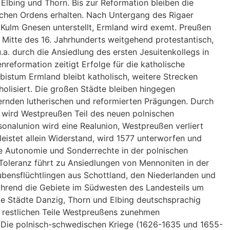
 Elbing und Thorn. Bis zur Reformation bleiben die
hen Ordens erhalten. Nach Untergang des Rigaer
Kulm Gnesen unterstellt, Ermland wird exemt. Preußen
er Mitte des 16. Jahrhunderts weitgehend protestantisch,
.a. durch die Ansiedlung des ersten Jesuitenkollegs in
reformation zeitigt Erfolge für die katholische
istum Ermland bleibt katholisch, weitere Strecken
olisiert. Die großen Städte bleiben hingegen
fernden lutherischen und reformierten Prägungen. Durch
 wird Westpreußen Teil des neuen polnischen
onalunion wird eine Realunion, Westpreußen verliert
leistet allein Widerstand, wird 1577 unterworfen und
 Autonomie und Sonderrechte in der polnischen
e Toleranz führt zu Ansiedlungen von Mennoniten in der
bensflüchtlingen aus Schottland, den Niederlanden und
hrend die Gebiete im Südwesten des Landesteils um
ie Städte Danzig, Thorn und Elbing deutschsprachig
e restlichen Teile Westpreußens zunehmen
. Die polnisch-schwedischen Kriege (1626-1635 und 1655-