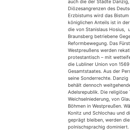
auch die der Städte Danzig,
Diözesangrenzen des Deutsc
Erzbistums wird das Bistum 
königlichen Anteils ist in d
die von Stanislaus Hosius, u
Braunsberg betriebene Gegen
Reformbewegung. Das Fürstb
Westpreußens werden rekath
protestantisch – mit wettei
die Lubliner Union von 1569
Gesamtstaates. Aus der Pers
seine Sonderrechte. Danzig 
behält dennoch weitgehende
Adelsrepublik. Die religiös
Weichselniederung, von Glau
Böhmen in Westpreußen. Wä
Konitz und Schlochau und d
geprägt bleiben, werden di
polnischsprachig dominiert