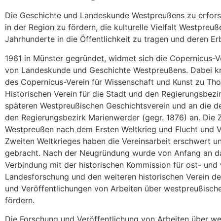
Die Geschichte und Landeskunde Westpreußens zu erfors
in der Region zu fördern, die kulturelle Vielfalt Westpreu
Jahrhunderte in die Öffentlichkeit zu tragen und deren Er
1961 in Münster gegründet, widmet sich die Copernicus-V
von Landeskunde und Geschichte Westpreußens. Dabei knü
des Copernicus-Verein für Wissenschaft und Kunst zu Thor
Historischen Verein für die Stadt und den Regierungsbezi
späteren Westpreußischen Geschichtsverein und an die de
den Regierungsbezirk Marienwerder (gegr. 1876) an. Die Z
Westpreußen nach dem Ersten Weltkrieg und Flucht und V
Zweiten Weltkrieges haben die Vereinsarbeit erschwert un
gebracht. Nach der Neugründung wurde von Anfang an das 
Verbindung mit der historischen Kommission für ost- und
Landesforschung und den weiteren historischen Verein de
und Veröffentlichungen von Arbeiten über westpreußisc
fördern.
Die Forschung und Veröffentlichung von Arbeiten über 