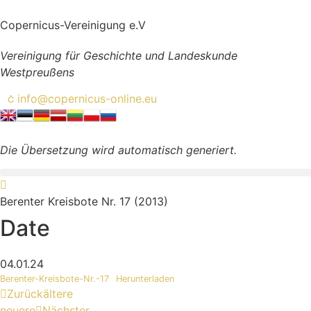
Zum
Inhalt
Copernicus-Vereinigung e.V
wechseln
Vereinigung für Geschichte und Landeskunde
Westpreußens
info@copernicus-online.eu
Die Übersetzung wird automatisch generiert.
Berenter Kreisbote Nr. 17 (2013)
Date
04.01.24
Berenter-Kreisbote-Nr.-17
Herunterladen
Zurück
ältere
neuere
Nächster